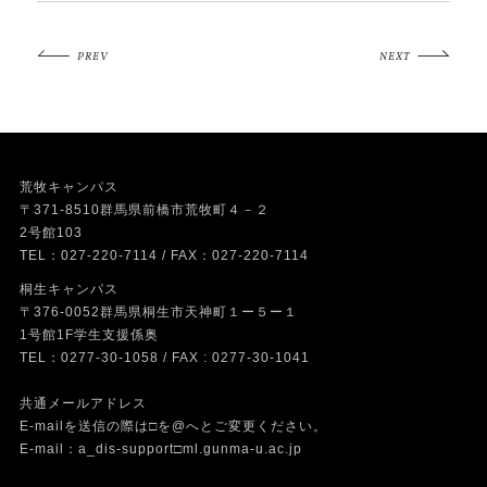
PREV
NEXT
荒牧キャンパス
〒371-8510群馬県前橋市荒牧町４－２
2号館103
TEL：027-220-7114 / FAX：027-220-7114
桐生キャンパス
〒376-0052群馬県桐生市天神町１ー５ー１
1号館1F学生支援係奥
TEL：0277-30-1058 / FAX : 0277-30-1041
共通メールアドレス
E-mailを送信の際は□を@へとご変更ください。
E-mail：a_dis-support□ml.gunma-u.ac.jp